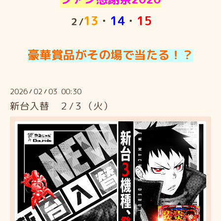
13
・
14
・
15
２/
豪華賞品がその場で当たる！？
2026
02
03 00:30
/
/
新台入替 ２/３（火）