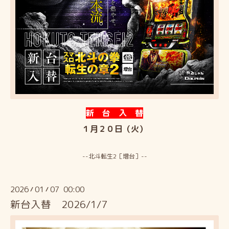
新 台 入 替
１月２０日（火）
--北斗転生2［増台］--
2026
01
07 00:00
/
/
新台入替 2026/1/7