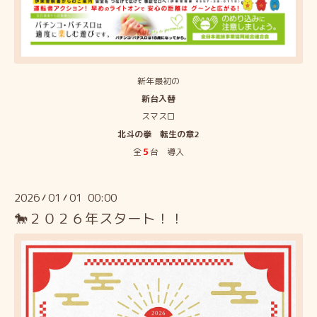
新年最初の
新台入替
スマスロ
北斗の拳 転生の章2
全
５
台 導入
2026
01
01 00:00
/
/
🐎２０２６年スタート！！