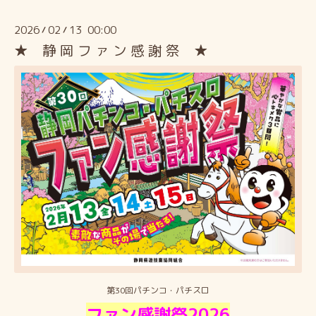
2026
02
13 00:00
/
/
★ 静 岡 フ ァ ン 感 謝 祭 ★
第30回パチンコ・パチスロ
ファン感謝祭2026