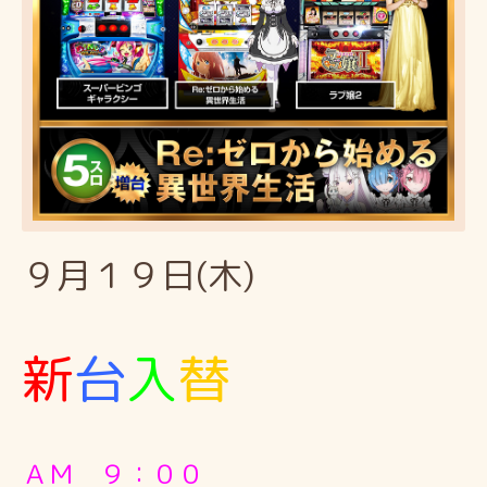
９月１９日(木)
新
台
入
替
ＡＭ ９：００