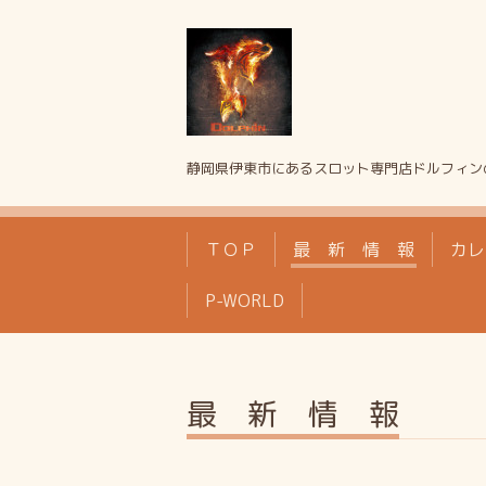
静岡県伊東市にあるスロット専門店ドルフィン
ＴＯＰ
最 新 情 報
カレ
P-WORLD
最 新 情 報