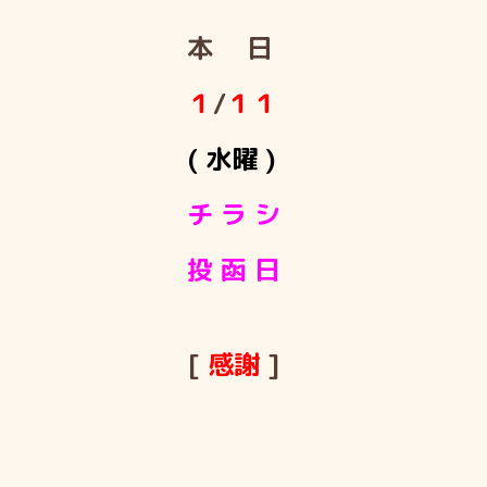
本 日
１
/
１１
( 水曜 )
チ ラ シ
投 函 日
[
感謝
]