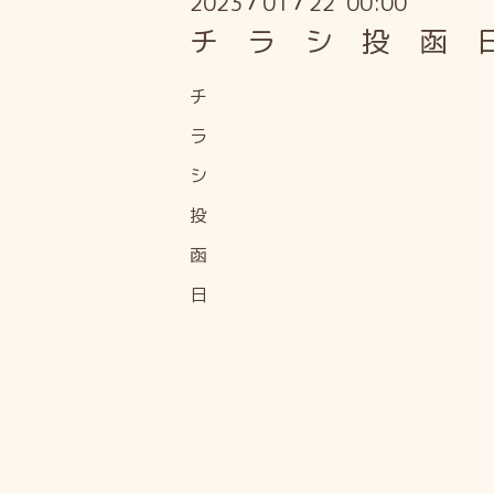
2023
01
22 00:00
/
/
チ ラ シ 投 函 
チ
ラ
シ
投
函
日