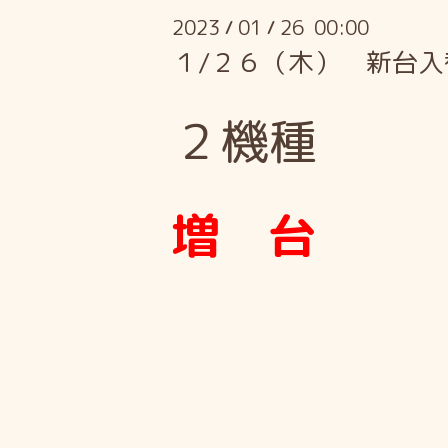
2023
01
26 00:00
/
/
１/２６（木） 新台入
２機種
増 台