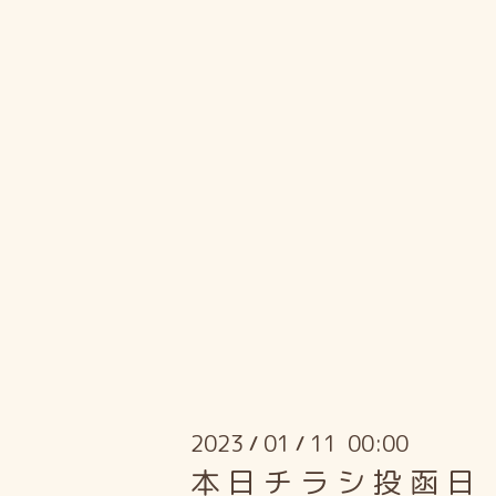
2023
01
11 00:00
/
/
本 日 チ ラ シ 投 函 日