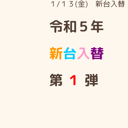
１/１３(金) 新台入替
令和５年
新
台
入
替
第
１
弾