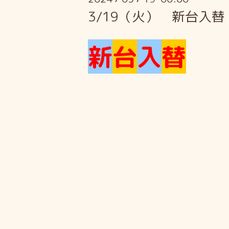
3/19（火） 新台入替
新
台
入
替