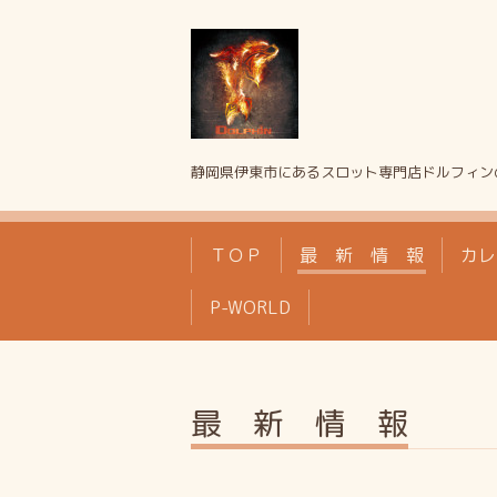
静岡県伊東市にあるスロット専門店ドルフィン
ＴＯＰ
最 新 情 報
カレ
P-WORLD
最 新 情 報