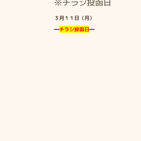
※チラシ投函日
３月１１日（月）
━
チラシ投函日
━