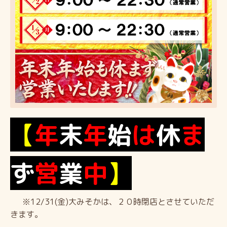
【
年
末
年
始
は
休
ま
ず
営
業
中
】
※12/31(金)大みそかは、２０時閉店とさせていただ
きます。