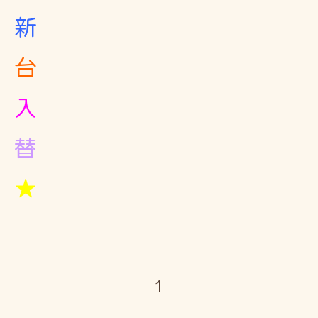
新
台
入
替
★
1