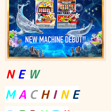
N
E
W
M
A
C
H
I
N
E