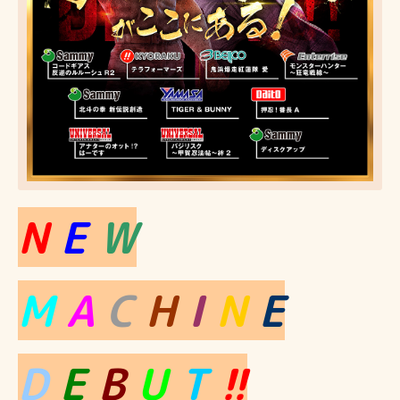
N
E
W
M
A
C
H
I
N
E
D
E
B
U
T
!!