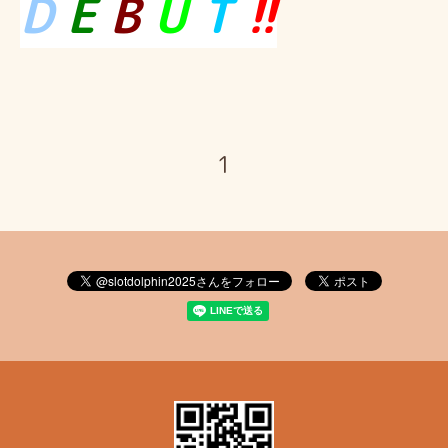
D
E
B
U
T
!!
1