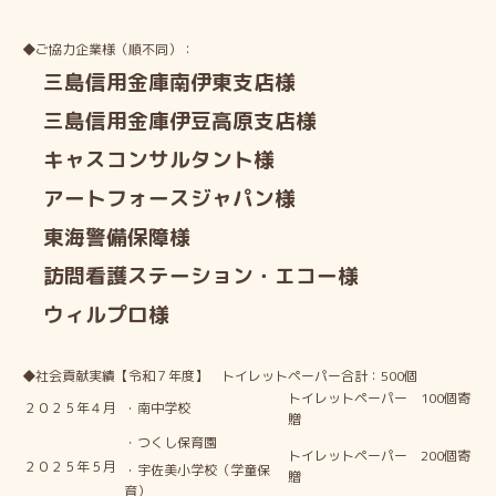
◆ご協力企業様（順不同）：
三島信用金庫南伊東支店様
三島信用金庫伊豆高原支店様
キャスコンサルタント様
アートフォースジャパン様
東海警備保障様
訪問看護ステーション・エコー様
ウィルプロ様
◆社会貢献実績【令和７年度】 トイレットペーパー合計：500個
トイレットペーパー 100個寄
２０２５年４月
・南中学校
贈
・つくし保育園
トイレットペーパー 200個寄
２０２５年５月
・宇佐美小学校（学童保
贈
育）