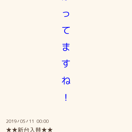
っ
て
ま
す
ね
！
2019
05
11 00:00
/
/
★★新台入替★★