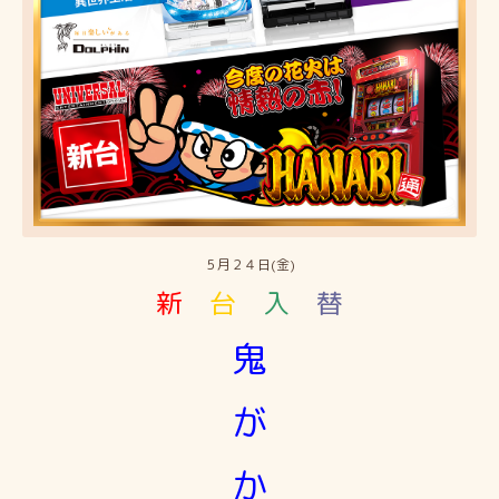
５月２４日(金)
新
台
入
替
鬼
が
か