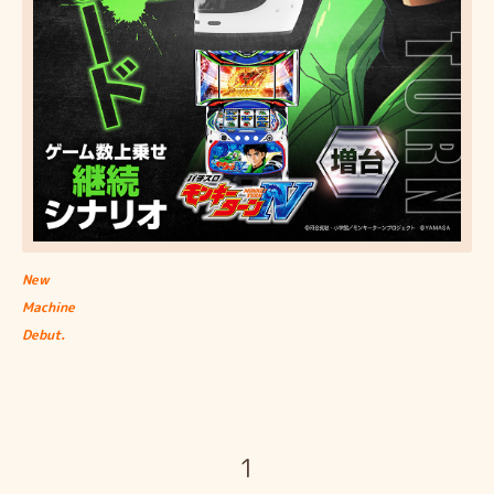
New
Machine
Debut.
1