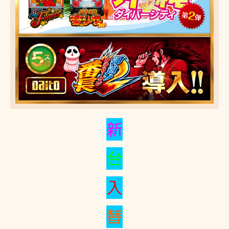
新
台
入
替