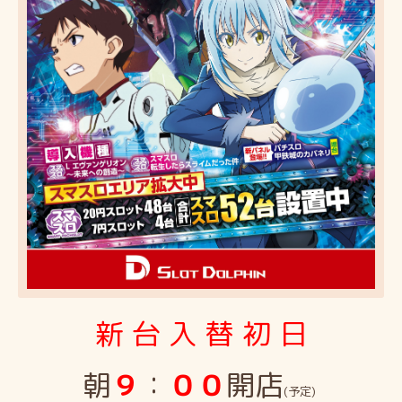
新 台 入 替 初 日
朝
９
：
００
開店
(予定)