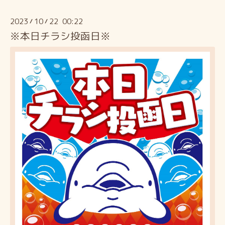
2023
10
22 00:22
/
/
※本日チラシ投函日※