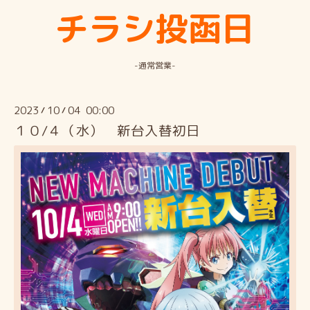
チラシ投函日
-通常営業-
2023
10
04 00:00
/
/
１０/４（水） 新台入替初日