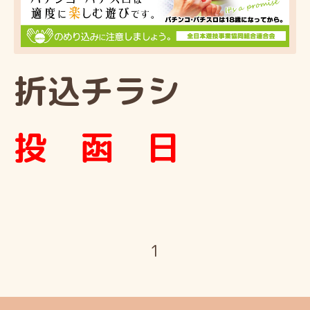
折込チラシ
投
函
日
1