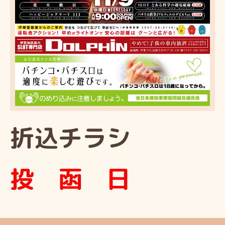
折込チラシ
投
函
日