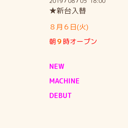
2019
08
05 18:00
/
/
★新台入替
８月６日(火)
朝
９
時オープン
NEW
MACHINE
DEBUT