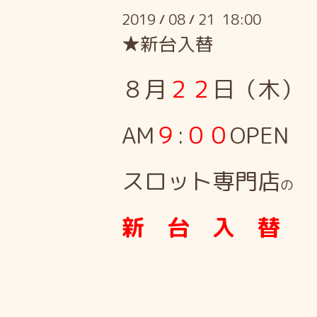
2019
08
21 18:00
/
/
★新台入替
８月
２２
日（木）
AM
９
:
００
OPEN
スロット専門店
の
新 台 入 替