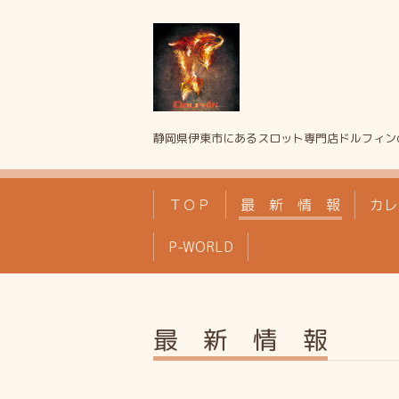
静岡県伊東市にあるスロット専門店ドルフィン
ＴＯＰ
最 新 情 報
カレ
P-WORLD
最 新 情 報