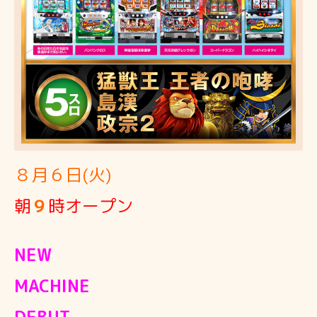
８月６日(火)
朝
９
時オープン
NEW
MACHINE