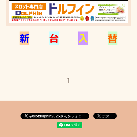
新
台
入
替
1