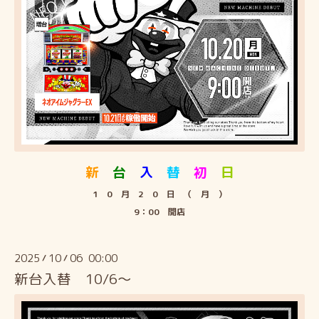
新
台
入
替
初
日
1 0 月 2 0 日 （ 月 ）
9：00 開店
2025
10
06 00:00
/
/
新台入替 10/6～