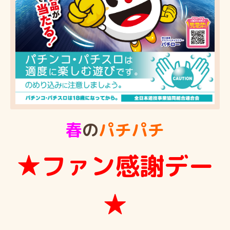
春
の
パチパチ
★ファン感謝デー
★