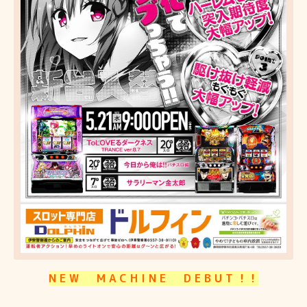
N E W M A C H I N E D E B U T ！！