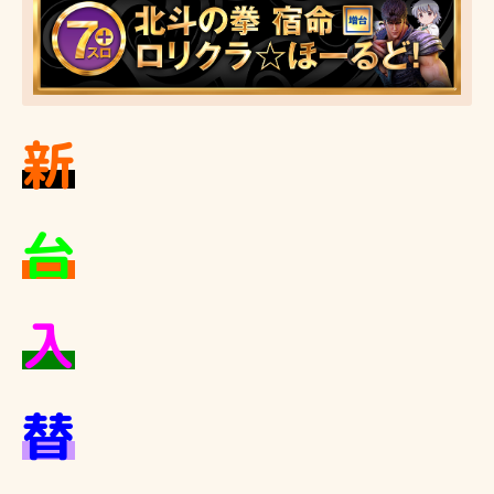
新
台
入
替