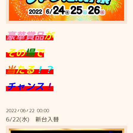
豪華賞品
が
その
場
で
当
たる
！？
チャンス
！
2022
06
22 00:00
/
/
6/22(水) 新台入替