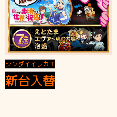
シンダイイレカエ
新
台入
替