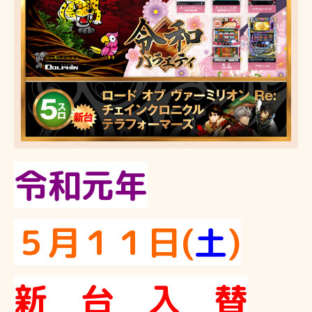
令和元年
５月１１日(
土
)
新 台 入 替