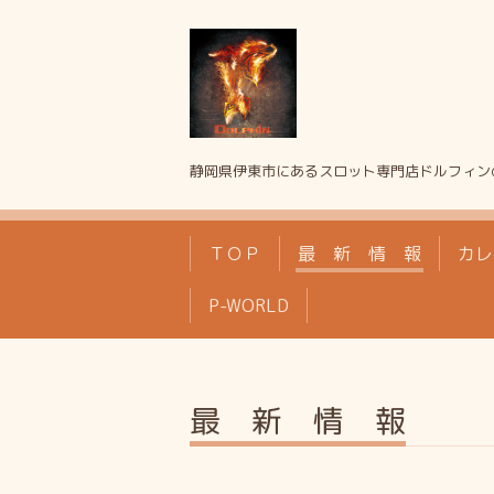
静岡県伊東市にあるスロット専門店ドルフィン
ＴＯＰ
最 新 情 報
カレ
P-WORLD
最 新 情 報