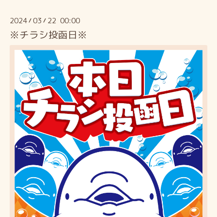
2024
03
22 00:00
/
/
※チラシ投函日※