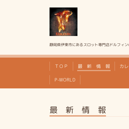
静岡県伊東市にあるスロット専門店ドルフィン
ＴＯＰ
最 新 情 報
カレ
P-WORLD
最 新 情 報