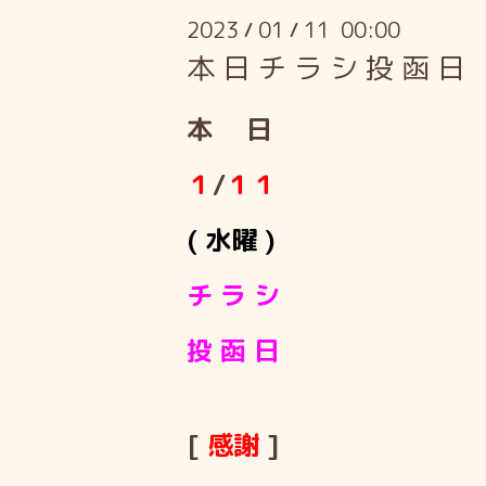
2023
01
11 00:00
/
/
本 日 チ ラ シ 投 函 日
本 日
１
/
１１
( 水曜 )
チ ラ シ
投 函 日
[
感謝
]