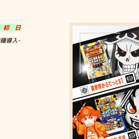
 初 日
種導入-