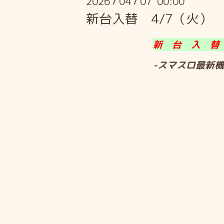
2026
04
07 00:00
/
/
新台入替 4/7（火）
新 台 入 替
-スマスロ最新機