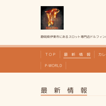
静岡県伊東市にあるスロット専門店ドルフィン
ＴＯＰ
最 新 情 報
カレ
P-WORLD
最 新 情 報