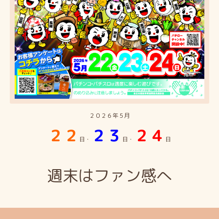
２０２６年５月
２２
２３
２４
日・
日・
日
週末はファン感へ