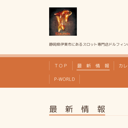
静岡県伊東市にあるスロット専門店ドルフィン
ＴＯＰ
最 新 情 報
カレ
P-WORLD
最 新 情 報