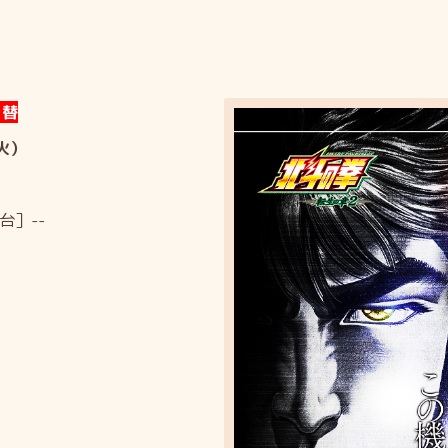
 替
火）
台］--