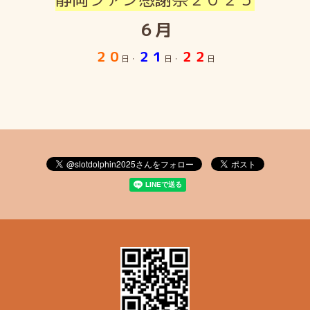
６月
２０
２１
２２
日・
日・
日