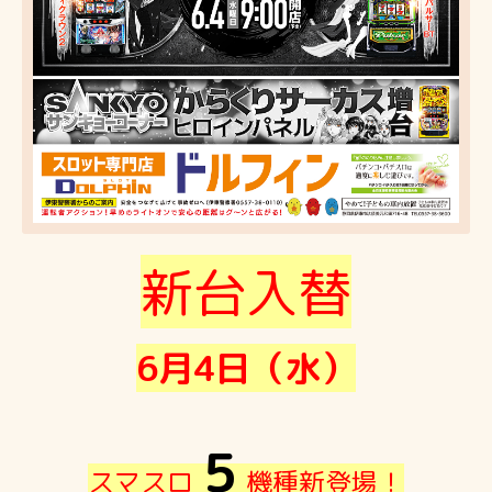
新台入替
6月4日（水）
５
スマスロ
機種新登場！