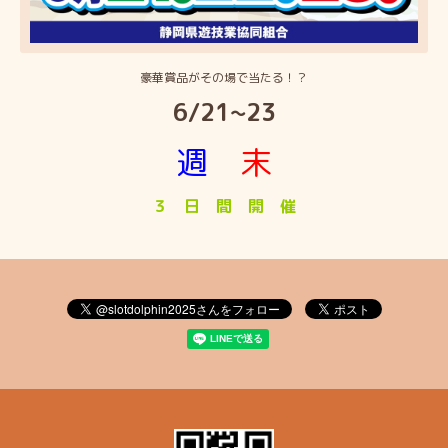
豪華賞品がその場で当たる！？
6/21~23
週
末
３ 日 間 開 催