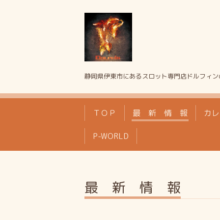
静岡県伊東市にあるスロット専門店ドルフィン
ＴＯＰ
最 新 情 報
カレ
P-WORLD
最 新 情 報