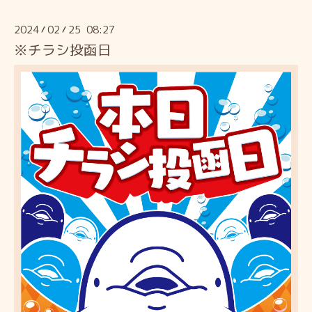
2024
02
25 08:27
/
/
※チラシ投函日