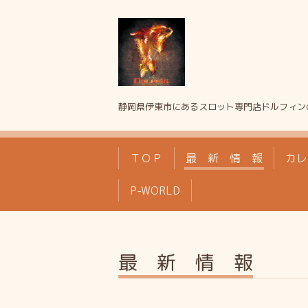
静岡県伊東市にあるスロット専門店ドルフィン
ＴＯＰ
最 新 情 報
カレ
P-WORLD
最 新 情 報