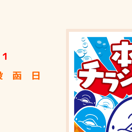
１１
投 函 日