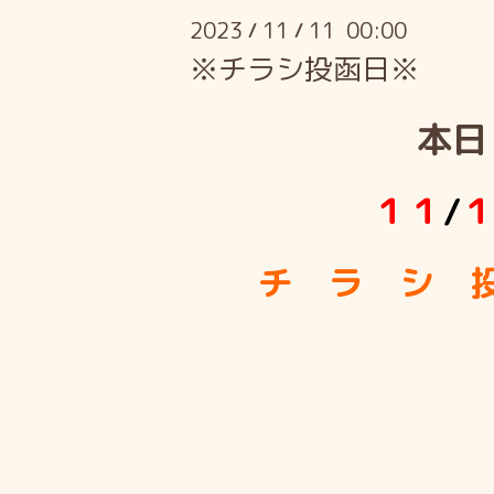
2023
11
11 00:00
/
/
※チラシ投函日※
本日
１１
/
チ ラ シ 