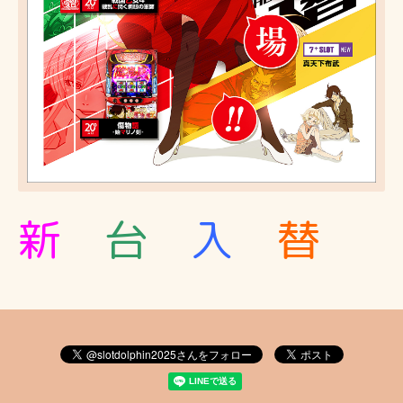
新
台
入
替