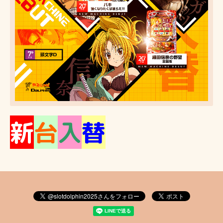
新
台
入
替