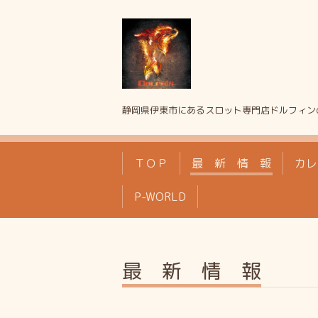
静岡県伊東市にあるスロット専門店ドルフィン
ＴＯＰ
最 新 情 報
カレ
P-WORLD
最 新 情 報