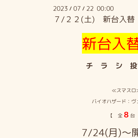
2023
07
22 00:00
/
/
７/２２(土) 新台入替
新台入
チ ラ シ 投
≪スマスロ
バイオハザード：ヴ
８
【 全
台
7/24(月)