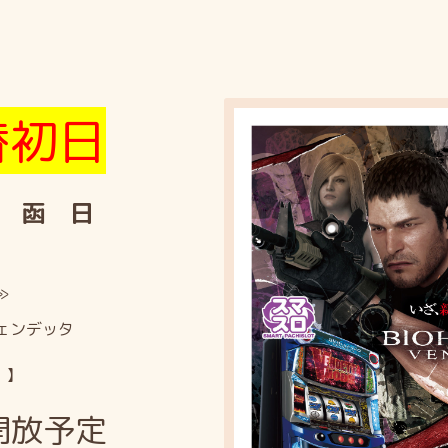
替初日
 函 日
≫
ェンデッタ
 】
～開放予定