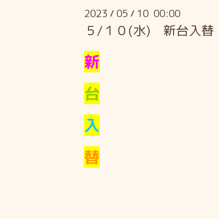
2023
05
10 00:00
/
/
５/１０(水) 新台入
新
台
入
替