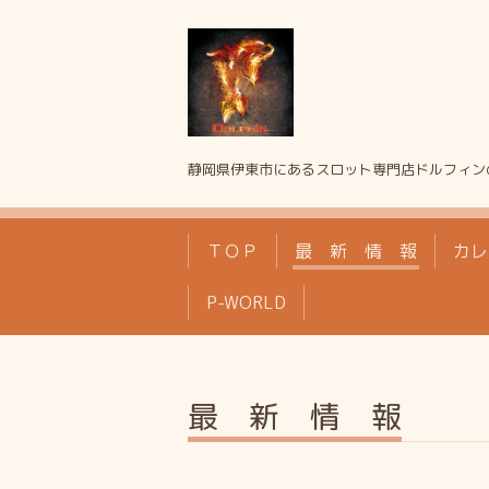
静岡県伊東市にあるスロット専門店ドルフィン
ＴＯＰ
最 新 情 報
カレ
P-WORLD
最 新 情 報