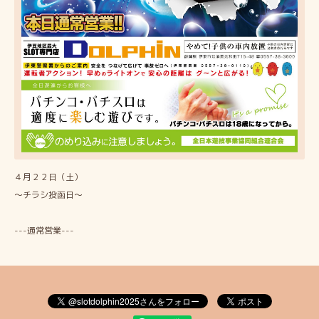
４月２２日（土）
～チラシ投函日～
---通常営業---