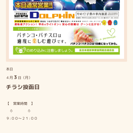
本日
３
４月
日（月）
チラシ投函日
【 営業時間 】
⇩ ⇩
９:００～２１:００