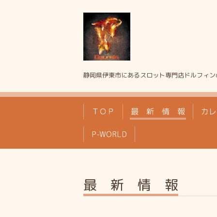
静岡県伊東市にあるスロット専門店ドルフィン
ＴＯＰ
最 新 情 報
カレ
P-WORLD
最 新 情 報