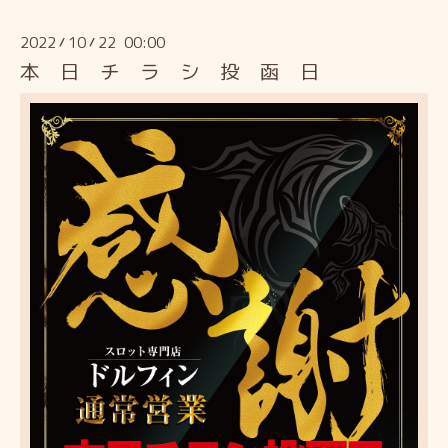
2022
10
22 00:00
/
/
本 日 チ ラ シ 投 函 日