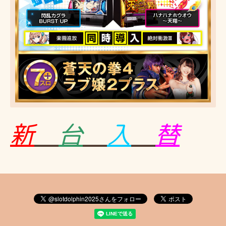
新
台
入
替