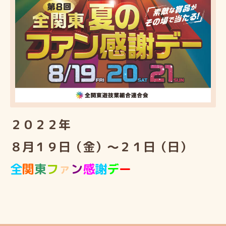
２０２２年
８月１９日（金）～２１日（日）
全
関
東
フ
ァ
ン
感
謝
デ
ー