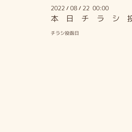
2022
08
22 00:00
/
/
本 日 チ ラ シ 
チラシ投函日