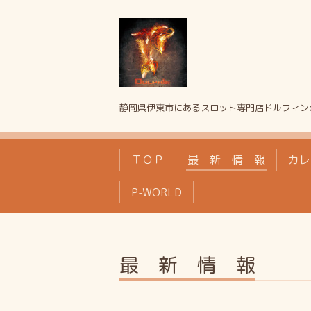
静岡県伊東市にあるスロット専門店ドルフィン
ＴＯＰ
最 新 情 報
カレ
P-WORLD
最 新 情 報