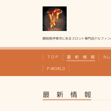
静岡県伊東市にあるスロット専門店ドルフィン
ＴＯＰ
最 新 情 報
カレ
P-WORLD
最 新 情 報