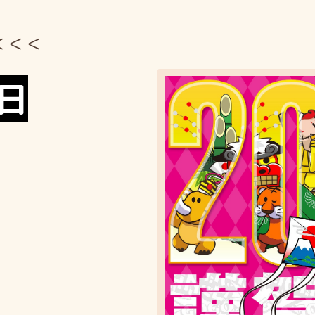
＜＜＜
元日