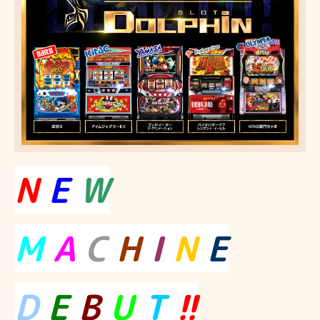
N
E
W
M
A
C
H
I
N
E
D
E
B
U
T
!!