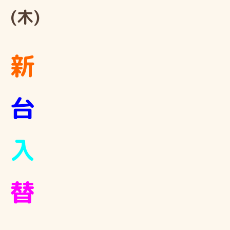
(木)
新
台
入
替