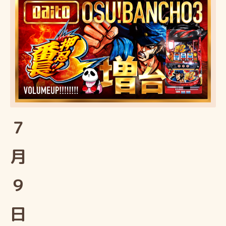
７
月
９
日