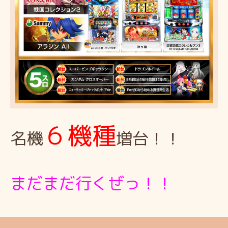
６機種
名機
増台！！
まだまだ行くぜっ！！