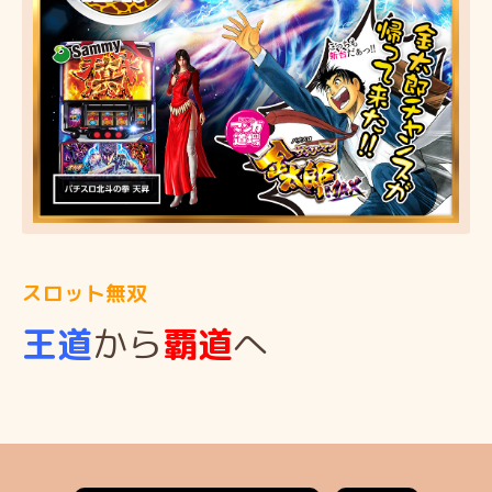
スロット無双
王道
から
覇道
へ