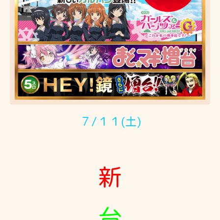
７/１１(土)
新
台