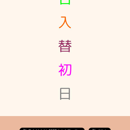
入
替
初
日