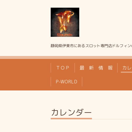
静岡県伊東市にあるスロット専門店ドルフィン
ＴＯＰ
最 新 情 報
カレ
P-WORLD
カレンダー