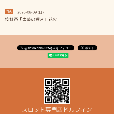
2026-08-09 (日)
花火
按針祭「太鼓の響き」花火
スロット専門店ドルフィン